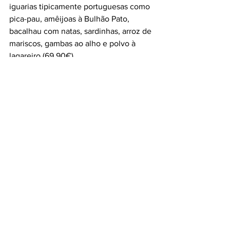
iguarias tipicamente portuguesas como 
pica-pau, amêijoas à Bulhão Pato, 
bacalhau com natas, sardinhas, arroz de 
mariscos, gambas ao alho e polvo à 
lagareiro (69,90€).
Para acompanhar, o refrescante Love 
Heart, preparado com curaçao, tequila e 
vodka, e o Triple Orange, com sumo de 
clementina, triple sec e cointreau, 
ambos disponíveis por 9,90€ são 
algumas das opções.
No Gelo Cervejaria e Marisqueira, 
cada prato e cada cocktail é 
cuidadosamente preparado para 
oferecer uma verdadeira 
experiência cultural e 