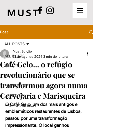
MUST
Post
ALL POSTS
Must Edição
ALL POSTS
31 de ago. de 2024
3 min de leitura
Café Gelo... o refúgio
TRAVEL
revolucionário que se
TASTE
transformou agora numa
EXPERIENCE
Cervejaria e Marisqueira
LIFESTYLE
O Café Gelo, um dos mais antigos e 
FASHION&BEAUTY
emblemáticos restaurantes de Lisboa, 
passou por uma transformação 
impressionante. O local ganhou 