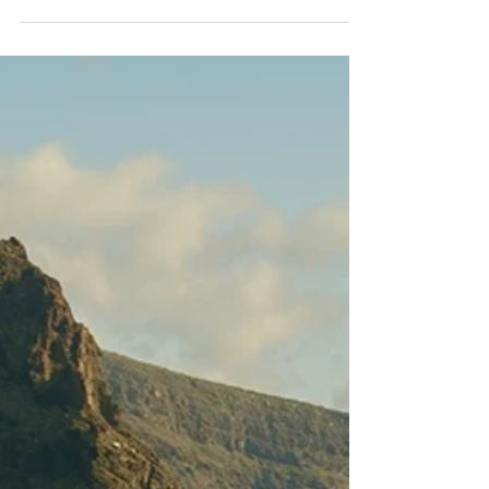
begoodmust
27 de jul.
6 min de leitura
Destinos, experiências e
tendências para aproveitar as
férias