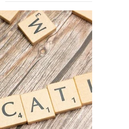
begoodmust
9 de jul.
3 min de leitura
Hotéis de luxo em Portugal em
que os seus animais são bem
recebidos!