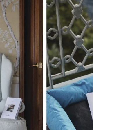
CarlaRibeiro
22 de jul.
4 min de leitura
Entre eclipses, destinos
surpresa e hotéis de luxo: As
notícias de viagem que
merecem a sua atenção