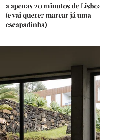
CarlaRibeiro
9 de jun.
4 min de leitura
Encontrámos o refúgio perfeito
a apenas 20 minutos de Lisboa
(e vai querer marcar já uma
escapadinha)