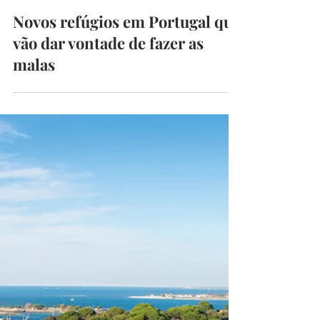
CarlaRibeiro
2 de jun.
4 min de leitura
Novos refúgios em Portugal que
vão dar vontade de fazer as
malas